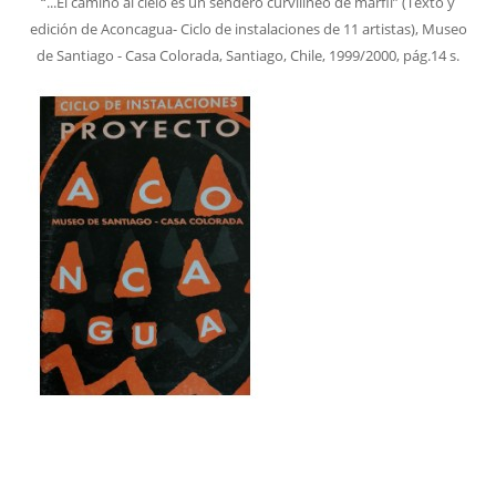
“...El camino al cielo es un sendero curvilíneo de marfil” (Texto y
edición de Aconcagua- Ciclo de instalaciones de 11 artistas), Museo
de Santiago - Casa Colorada, Santiago, Chile, 1999/2000, pág.14 s.