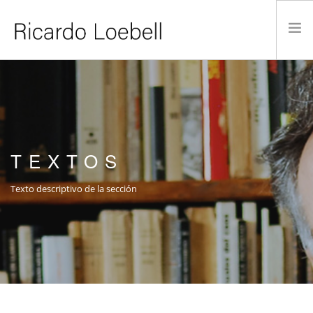
INICIO
TRABAJO CURATORIAL
PUBLICACIONES
ACADEMIA
TEXTOS
ACTUALIDAD
Texto descriptivo de la sección
CONTACTO