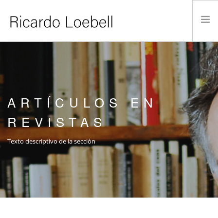
INICIO
TRABAJO CURATORIAL
PUBLICACIONES
ARTÍCULOS EN
ACADEMIA
REVISTAS
ACTUALIDAD
CONTACTO
Texto descriptivo de la sección