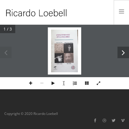
1 / 3
INICIO
TRABAJO CURATORIAL
PUBLICACIONES
ACADEMIA
ACTUALIDAD
CONTACTO
Copyright © 2020 Ricardo Loebell